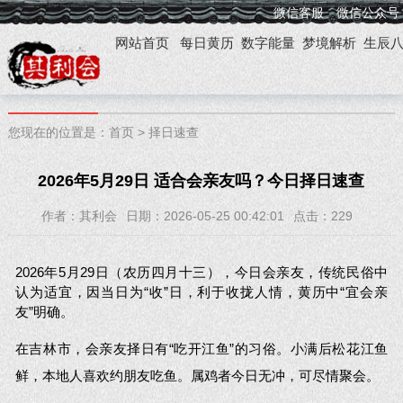
微信客服
微信公众号
网站首页
每日黄历
数字能量
梦境解析
生辰
您现在的位置是：
首页
>
择日速查
2026年5月29日 适合会亲友吗？今日择日速查
作者：其利会
日期：2026-05-25 00:42:01
点击：
229
2026年5月29日（农历四月十三），今日会亲友，传统民俗中
认为适宜，因当日为“收”日，利于收拢人情，黄历中“宜会亲
友”明确。
在吉林市，会亲友择日有“吃开江鱼”的习俗。小满后松花江鱼
鲜，本地人喜欢约朋友吃鱼。属鸡者今日无冲，可尽情聚会。