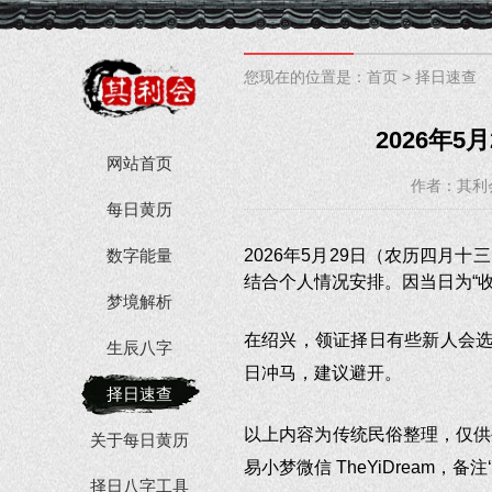
您现在的位置是：
首页
>
择日速查
2026年
网站首页
作者：其利
每日黄历
数字能量
2026年5月29日（农历四月
结合个人情况安排。因当日为“收
梦境解析
在绍兴，领证择日有些新人会选
生辰八字
日冲马，建议避开。
择日速查
以上内容为传统民俗整理，仅供
关于每日黄历
易小梦微信 TheYiDream，备注
择日八字工具