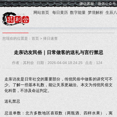
微信客服
微信公众号
网站首页
每日黄历
数字能量
梦境解析
生辰
您现在的位置是：
首页
>
择日速查
走亲访友民俗｜日常做客的送礼与言行禁忌
作者：其利会
日期：2026-04-04 18:24:25
点击：
124
走亲访友是日常社交的重要部分，传统民俗中做客的讲究可不
少。了解一些基本礼数，能让关系更融洽。本文为传统民俗文
化科普，不涉及命运判定。
送礼禁忌
忌送单数：北方多数地区喜双数（两瓶酒、四样水果），寓