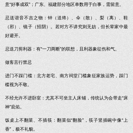
意“好事成双”；广东、福建部分地区单数用于白事，需留意。
忌送谐音不吉之物：钟（送终）、伞（散）、梨（离）、鞋
（邪）、镜子（招阴）。若对方不讲究则无妨，但长辈家中最
好避开。
忌送刀剪利器：有“一刀两断”的联想，且利器象征伤和气。
做客言行禁忌
进门不踩门槛：北方老宅、南方祠堂门槛象征家族运势，踩门
槛视为不敬。
不经允许不进卧室：尤其不可坐主人床铺，传统认为会带走“床
神”庇佑。
饭桌上不翻菜、不插筷：翻菜似“翻脸”，筷子竖插碗中像“上
香”，极不礼貌。