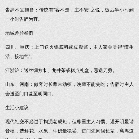
告辞不宜拖沓：传统有“客不走，主不安”之说，饭后半小时到
一小时告辞为宜。
地域差异举例
四川、重庆：上门送火锅底料或豆瓣酱，主人家会觉得“懂生
活、接地气”。
江浙沪：送丝绸方巾、龙井茶或糕点礼盒，忌送刀剪。
山东、河南：做客时长辈未动筷，晚辈不能先吃；告辞时主人
会送至门口甚至胡同口。
生活小建议
现代社交不必过于拘泥老规矩，但尊重主人习惯、避开明显谐
音梗，选鲜花、水果、牛奶最稳妥。进门先问候长辈，离席道