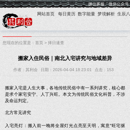
微信客服
微信公众号
网站首页
每日黄历
数字能量
梦境解析
生辰
您现在的位置是：
首页
>
择日速查
搬家入住民俗｜南北入宅讲究与地域差异
作者：其利会
日期：2026-04-04 18:23:01
点击：
153
搬家入宅是人生大事，各地传统民俗中有一系列讲究，核心都
是求个家宅安宁、人丁兴旺。本文为传统民俗文化科普，不涉
及命运判定。
北方常见讲究
入宅亮灯：搬入前一晚将全屋灯光点亮至天明，寓意“旺宅驱