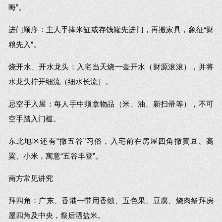
晦”。
进门顺序：主人手捧米缸或存钱罐先进门，再搬家具，象征“财
粮先入”。
烧开水、开水龙头：入宅当天烧一壶开水（财源滚滚），并将
水龙头拧开细流（细水长流）。
忌空手入屋：每人手中须拿物品（米、油、新扫帚等），不可
空手踏入门槛。
东北地区还有“撒五谷”习俗，入宅前在房屋四角撒黄豆、高
粱、小米，寓意“五谷丰登”。
南方常见讲究
拜四角：广东、香港一带用香烛、五色果、豆腐、烧肉祭拜房
屋四角及中央，祭后洒盐米。