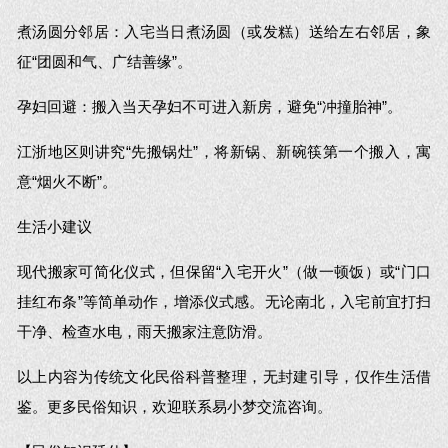
煮汤圆分邻居：入宅当日煮汤圆（或发糕）送给左右邻居，象
征“团圆和气、广结善缘”。
孕妇回避：搬入当天孕妇不可进入新房，避免“冲撞胎神”。
江浙地区则讲究“先搬锅灶”，将新锅、新碗筷第一个搬入，寓
意“烟火不断”。
生活小建议
现代搬家可简化仪式，但保留“入宅开火”（做一顿饭）或“门口
挂红布条”等简单动作，增添仪式感。无论南北，入宅前宜打扫
干净、检查水电，雨天搬家注意防滑。
以上内容为传统文化民俗科普整理，无封建引导，仅作生活借
鉴。更多民俗知识，欢迎联系易小梦交流咨询。