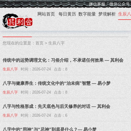
微信客服
微信公众号
网站首页
每日黄历
数字能量
梦境解析
生辰
您现在的位置是：
首页
>
生辰八字
传统中的运势调理文化：习俗介绍，不承诺任何效果 — 其利会
生辰八字
时间：2026-07-24
点击：8
八字与健康养生：传统文化中的“治未病”智慧 — 易小梦
生辰八字
时间：2026-07-24
点击：8
八字与性格形成：先天底色与后天修养的对话 — 其利会
生辰八字
时间：2026-07-24
点击：6
八字中的“用神”与“忌神”到底是什么？— 易小梦