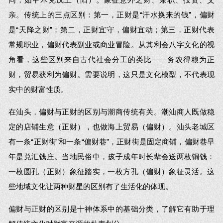
亲。传统上的三点区别：第一，正财是“汗水换来的钱”，偏财
是“天降之财”；第二，正财宜守，偏财宜动；第三，正财代表
常规职业，偏财代表副业或商业冒险。从其利会八字文化的视
角看，这些区别来自古代社会分工的类比——务农得粮为正
财，贸易获利为偏财。需要说明，这只是文化模型，不代表现
实中的财富性质。
在汕头，偏财与正财的区别与潮商传统有关。潮汕商人既做稳
定的店铺生意（正财），也做海上贸易（偏财）。汕头老城区
有一条“正财街”和一条“偏财巷”，正财街是固定商铺，偏财巷早
年是兑汇钱庄。当地民俗中，孩子成年时长辈会送两枚铜钱：
一枚圆孔（正财）象征踏实，一枚方孔（偏财）象征灵活。这
些地域文化让两种财星的区别有了生活化的体现。
偏财与正财的区别是十神体系中的基础分类，了解它有助于理