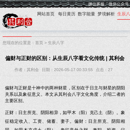
微信客服
微信公众号
网站首页
每日黄历
数字能量
梦境解析
生辰
您现在的位置是：
首页
>
生辰八字
偏财与正财的区别：从生辰八字看文化传统 | 其利会
作者：其利会
日期：2026-05-17 00:33:55
点击：
27
偏财与正财是十神中的两种财星，区别在于日主与财星的阴阳
关系以及象征意义。本文从其利会八字文化角度，介绍二者的
主要区别。
正财：日主所克、阴阳相异，如甲木（阳）克己土（阴）。象
征稳定收入、工资、储蓄、妻子。偏财：日主所克、阴阳相
同，如甲木克戊土（阳）。象征意外之财、兼职、投资、父