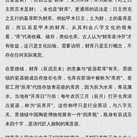
主而言木是财），未也是“财库”。更通用的说法是：日主所克
之五行的墓库即为财库。例如甲木日主，土为财，土的墓库是
辰，所以辰是甲木的财库。从其利会八字文化的视角
看，“库”代表收藏、储存，类似仓库。古人认为“财库喜冲开”才
有收益，这只是文化比喻。需要说明，财库只是五行概念，不
存在任何实际寓意。
在景德镇，财库（辰戌丑未）的意象与“瓷器窑库”有关。景德
镇的瓷器烧成后存放在仓库，仓库在窑场中被称为“库房”。老
窑工用“辰库”代指存放青花瓷的库房，因为辰为水库，青花属
水。当地有“开库日”习俗：每年农历三月（辰月）打开仓库清
点瓷器，称为“辰库开”。这些称呼只是行业黑话，与八字无
关。景德镇中国陶瓷博物馆展有一件“四库瓶”，瓶身有辰戌丑
未四个字，是清代匠人烧制的寓意器。