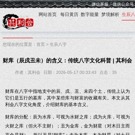
微信客服
微信公众号
网站首页
每日黄历
数字能量
梦境解析
生辰
您现在的位置是：
首页
>
生辰八字
财库（辰戌丑未）的含义：传统八字文化科普 | 其利会
作者：其利会
日期：2026-05-17 00:33:43
点击：
35
财库在八字中指地支中的辰、戌、丑、未四个土，传统上认为
它们是五行的墓库，其中某些库与财富的收藏有关。本文从其
利会八字文化角度，介绍财库的基本含义。
财库的分配：辰为水库，可视为水财之库；戌为火库，可视为
火财之库（但火不主财）；丑为金库，金为财星（对木日主而
言金是财），所以丑是“财库”；未为木库，木为财星（对土日