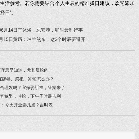
生活参考。若你需要结合个人生辰的精准择日建议，欢迎添加
‘择日’。
年06月14日宜沐浴，忌安葬，卯时最利行事
6月15日黄历：冲羊煞东，这3个时辰要避开
黄历宜忌早知道，尤其属蛇的
解：宜嫁娶、祭祀，冲蛇怎么办？
天适合理发吗？宜嫁娶祈福，答案来了
9日宜嫁娶，冲蛇，下午子时最吉利
黄历：今天开业选几点？吉时表