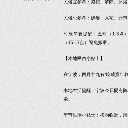
民俗宜参考：祭祀、解除、沐浴
民俗忌参考：嫁娶、入宅、开市
时辰简要提醒：丑时（1-3点）
（15-17点）避免搬家。
【本地民俗小贴士】
在宁波，四月廿九有“吃咸齑年糕
本地生活提醒：宁波今日阴有阵雨
尘。
季节生活小贴士：梅雨临近，用