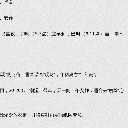
、扫舍
、安葬
忌熬夜，卯时（5-7点）宜早起，巳时（9-11点）吉，申时
汤”的习俗，雪菜谐音“现财”，年糕寓意“年年高”。
，20-26℃，潮湿，带伞；天一阁上午安静，适合去“解除”心
除湿盒放衣柜，并将皮鞋内塞报纸防变形。