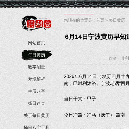
您现在的位置是：
首页
>
每日黄历
6月14日宁波黄历早
网站首页
每日黄历
作者：其利
数字能量
2026年6月14日（农历四
梦境解析
南，巳时利沐浴。宁波老话“四月
生辰八字
当日干支：甲子
择日速查
今日冲煞：冲马（庚午） 煞南
关于每日黄历
择日八字工具