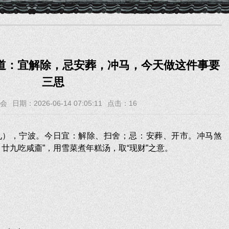
知道：宜解除，忌安葬，冲马，今天做这件事要
三思
会
日期：2026-06-14 07:05:11
点击：
16
月廿九），宁波。今日宜：解除、扫舍；忌：安葬、开市。冲马煞
廿九吃咸齑”，用雪菜煮年糕汤，取“现财”之意。