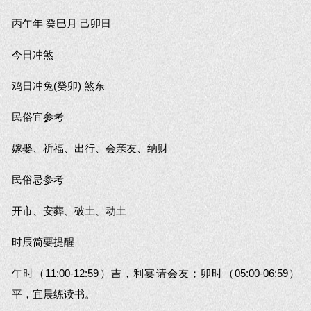
丙午年 癸巳月 己卯日
今日冲煞
鸡日冲兔(癸卯) 煞东
民俗宜参考
嫁娶、祈福、出行、会亲友、纳财
民俗忌参考
开市、安葬、破土、动土
时辰简要提醒
午时（11:00-12:59）吉，利宴请会友；卯时（05:00-06:59）
平，宜晨练读书。