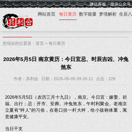
微信客服
微信公众号
网站首页
每日黄历
数字能量
梦境解析
生辰
您现在的位置是：
首页
>
每日黄历
2026年5月5日 南京黄历：今日宜忌、时辰吉凶、冲兔
煞东
作者：其利会
日期：2026-05-05 09:26:11
点击：
229
2026年5月5日（农历三月十九日），南京。今日宜：嫁娶、祈
福、出行；忌：开市、安葬。冲兔煞东，午时利聚会。老南京
立夏有“秤人”的习俗，在巷口挂一杆大秤，给小孩称体重，寓
意健康平安。
当日干支