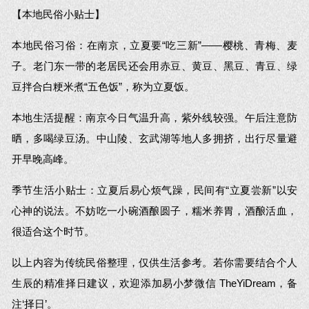
【本地民俗小贴士】
本地民俗习俗：在南京，立夏要“吃三新”——樱桃、青梅、麦
子。老门东一带的老居民还会用赤豆、黄豆、黑豆、青豆、绿
豆拌合白粳米煮“五色饭”，称为立夏饭。
本地生活提醒：南京今日气温升高，紫外线较强。午后注意防
晒，多喝绿豆汤。中山陵、玄武湖等地人多拥挤，出行尽量避
开早晚高峰。
季节生活小贴士：立夏后易心烦气躁，民间有“立夏尝新”以安
心神的说法。不妨吃一小碗酒酿圆子，糯米养胃，酒酿活血，
很适合这个时节。
以上内容为传统民俗整理，仅供生活参考。若你需要结合个人
生辰的精准择日建议，欢迎添加易小梦微信 TheYiDream，备
注‘择日’。