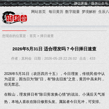
微信客服
微信公众号
网站首页
每日黄历
数字能量
梦境解析
生辰
您现在的位置是：
首页
>
择日速查
2026年5月31日 适合理发吗？今日择日速查
作者：其利会
日期：2026-05-28 22:26:02
点击：
433
2026年5月31日（农历四月十五），今日理发，传统民俗中认
为适宜，因当日为“除”日，有“除去旧发”之意，黄历中虽未列，
但无禁忌。
在鞍山，理发择日有“除日剪发换心情”的说法。小满后天气渐
热，本地人喜欢在除日修剪头发。属鼠者今日无冲，可安排。