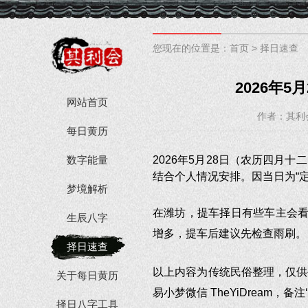
您现在的位置是：
首页
>
择日速查
2026年
网站首页
作者：其利
每日黄历
数字能量
2026年5月28日（农历四月
结合个人情况安排。因当日为“定
梦境解析
在潍坊，提车择日有些车主会看
生辰八字
增多，提车后建议先检查雨刷。
择日速查
以上内容为传统民俗整理，仅供
关于每日黄历
易小梦微信 TheYiDream，备注
择日八字工具