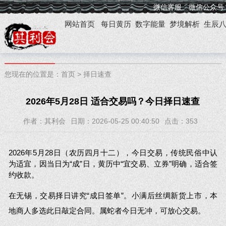
微信客服
微信公众号
网站首页
每日黄历
数字能量
梦境解析
生辰
您现在的位置是：
首页
>
择日速查
2026年5月28日 适合交易吗？今日择日速查
作者：其利会
日期：2026-05-25 00:40:50
点击：
353
2026年5月28日（农历四月十二），今日交易，传统民俗中认
为适宜，因当日为“成”日，黄历中“宜交易、立券”明确，适合签
约收款。
在无锡，交易择日讲究“成日签单”。小满后丝绸新货上市，本
地商人多选此日敲定合同。属蛇者今日无冲，可放心交易。