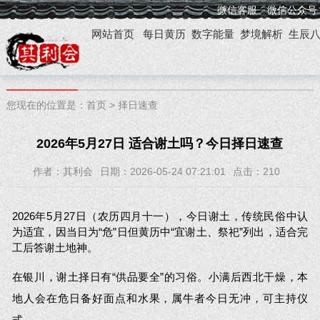
微信客服
微信公众号
网站首页
每日黄历
数字能量
梦境解析
生辰
您现在的位置是：
首页
>
择日速查
2026年5月27日 适合谢土吗？今日择日速查
作者：其利会
日期：2026-05-24 07:21:01
点击：
210
2026年5月27日（农历四月十一），今日谢土，传统民俗中认
为适宜，因当日为“危”日但黄历中“宜谢土、祭祀”列出，适合完
工后答谢土地神。
在银川，谢土择日有“供品要全”的习俗。小满后西北干燥，本
地人会在危日备好面点和水果，属牛者今日无冲，可主持仪
式。