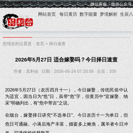
微信客服
微信公众号
网站首页
每日黄历
数字能量
梦境解析
生辰
您现在的位置是：
首页
>
择日速查
2026年5月27日 适合嫁娶吗？今日择日速查
作者：其利会
日期：2026-05-24 07:20:05
点击：
335
2026年5月27日（农历四月十一），今日嫁娶，传统民俗中认
为适宜，因当日为“危”日，虽带“危”字，但黄历中“宜嫁娶、纳
采”明确列出，有“危中带吉”之说。
在烟台，嫁娶择日讲究“不选单日”。今日农历十一为单日，但
危日可通融。小满后海产丰富，婚宴多上鲍鱼，属羊者今日冲
羊，可请伴娘代替敬茶。