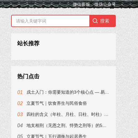
微信客服
微信公众号
站长推荐
热门点击
戌土入门：你需要知道的3个核心点 — 易小梦
立夏节气｜饮食养生与民俗食俗
四柱的含义（年柱、月柱、日柱、时柱）——易小梦带你3分钟入门
地支相刑（无恩之刑、恃势之刑等）的5个经典说法 — 其利会
立夏节气｜五行调衡与起居养生