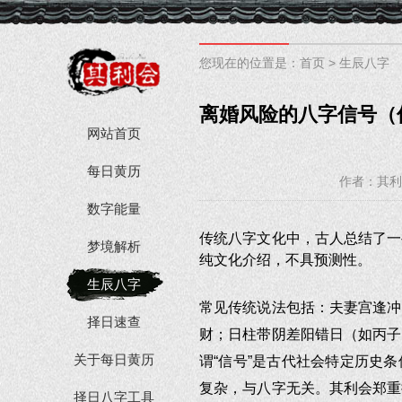
您现在的位置是：
首页
>
生辰八字
离婚风险的八字信号（
网站首页
每日黄历
作者：其利
数字能量
传统八字文化中，古人总结了一
梦境解析
纯文化介绍，不具预测性。
生辰八字
常见传统说法包括：夫妻宫逢冲
择日速查
财；日柱带阴差阳错日（如丙子
关于每日黄历
谓“信号”是古代社会特定历史
复杂，与八字无关。其利会郑重
择日八字工具