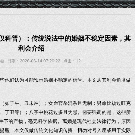
仅科普）：传统说法中的婚姻不稳定因素，其
利会介绍
会
日期：2026-06-14 07:20:22
点击：
12
些他们认为可能预示婚姻不稳定的信号。本文从其利会角度做
（如子午、丑未冲）；女命官杀混杂且无制；男命比劫过旺克
、丁丑等）；八字中桃花过多且为忌。需要强调的是，这些所
条件下的产物，毫无科学依据。离婚是现代社会法律行为，原因
提醒，本文仅做传统文化知识传播，切勿对号入座或用于实际