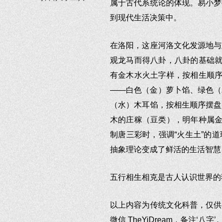
属于古代系统论的体现。易小梦
到现代生活决策中。
在洛阳，这座河洛文化发源地与
观龙马而得八卦，八卦的基础就
有金木水火土字样，按相生顺序
——白色（金）萝卜馅、绿色（
（水）木耳馅，按相生顺序摆盘
木的庄稼（豆类），明年种属金
制唐三彩时，强调“火生土”的
抽象理论变成了鲜活的生活智慧
五行相生相克是古人认识世界的
以上内容为传统文化科普，仅供
微信 TheYiDream，备注‘八字’