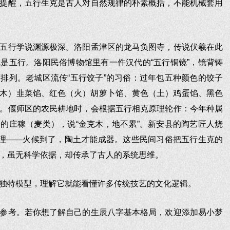
提醒，五行生克是古人对自然规律的朴素概括，不能机械套用
五行学说渊源极深。洛阳孟津区的龙马负图寺，传说伏羲在此
是五行。洛阳民俗博物馆里有一件汉代的“五行铜镜”，镜背铸
排列。老城区流传“五行饺子”的习俗：过年包五种颜色的饺子
木）韭菜馅、红色（火）胡萝卜馅、黄色（土）鸡蛋馅、黑色
。偃师区的农民耕地时，会根据五行相克原理轮作：今年种属
的庄稼（麦类），说“金克木，地不累”。新安县的陶艺匠人烧
道理——火候到了，陶土才能成器。这些民间习俗把五行生克的
，虽无科学依据，却传承了古人的系统思维。
独特模型，理解它就能看懂许多传统技艺的文化逻辑。
参考。若你想了解自己的生辰八字基本格局，欢迎添加易小梦
。