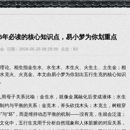
26年必读的核心知识点，易小梦为你划重点
会
日期：2026-05-25 08:29:39
点击：
83
理论。相生指金生水、水生木、木生火、火生土、土生金；相
水克火、火克金。本文由易小梦为你划出五行生克的核心知识
。
人用母子关系比喻：金生水，就像金属融化后变成液体；水生
制约与平衡的关系：金克木，斧头砍伐木头；木克土，树根穿
”与“坏”，而是维持动态平衡的机制——没有克，生就会泛滥；
文化中，五行生克用于分析自然现象和人体脏腑的对应关系，