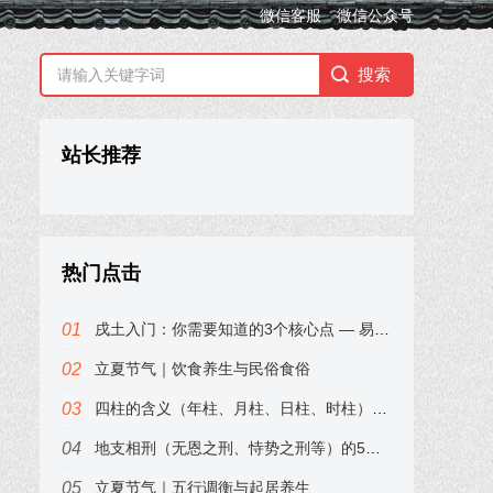
微信客服
微信公众号
站长推荐
热门点击
戌土入门：你需要知道的3个核心点 — 易小梦
立夏节气｜饮食养生与民俗食俗
四柱的含义（年柱、月柱、日柱、时柱）——易小梦带你3分钟入门
地支相刑（无恩之刑、恃势之刑等）的5个经典说法 — 其利会
立夏节气｜五行调衡与起居养生