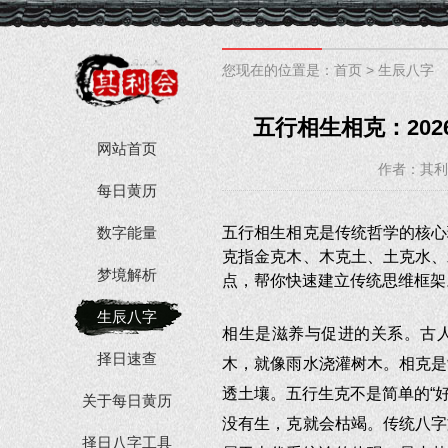
您现在的位置是：
首页
>
生辰八字
五行相生相克：20
网站首页
作者：其利
每日黄历
数字能量
五行相生相克是传统哲学的核心
克指金克木、木克土、土克水、
梦境解析
点，帮你快速建立传统思维框架
生辰八字
相生是滋养与促进的关系。古
择日速查
木，就像雨水浇灌树木。相克是
透土壤。五行生克不是简单的“好
关于每日黄历
没有生，克就会枯竭。传统八字
择日八字工具