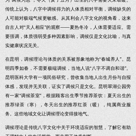
传统上认为，八字中调候得力的人体质相对平衡，调候缺失的
人可能对极端气候更敏感。从其利会八字文化的视角看，这来
自古人对“天人相应”的观察——夏热冬冷，人体需要适应。需
要强调，体质强弱受多种因素影响，调候仅是文化比喻，与真
实健康状况无关。
在昆明，调候理论与体质的关系被形象地称为“春城养人”。昆
明四季如春，不需要极端调候，当地人说“八字不调自和谐”。
昆明医科大学有一项民俗研究，曾收集当地人出生月份与自报
体感，发现并无关联，证实了调候只是文化。昆明翠湖公园旁
有一家“调候茶室”，根据顾客出生季节推荐茶饮：夏天出生的
推荐绿茶（寒），冬天出生的推荐红茶（暖），纯属商业服
务。这些地域文化让调候理论变得接地气。
调候理论是传统八字文化中关于环境适应的智慧，了解它有助