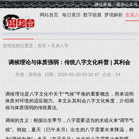
微信客服
微信公众号
网站首页
每日黄历
数字能量
梦境解析
生辰
您现在的位置是：
首页
>
生辰八字
调候理论与体质强弱：传统八字文化科普 | 其利会
作者：其利会
日期：2026-05-20 09:32:47
点击：
24
调候理论是八字文化中关于“气候”平衡的重要概念，用来说明
体质对环境的适应能力。本文从其利会八字文化角度，介绍调
候与体质强弱的传统看法。
调候的含义：根据出生季节，八字需要适当的水或火来“调节气
候”。例如，夏天（巳午未月）出生的八字需要水来降温，称
为“调候为急”；冬天（亥子丑月）出生的八字需要火来取暖。