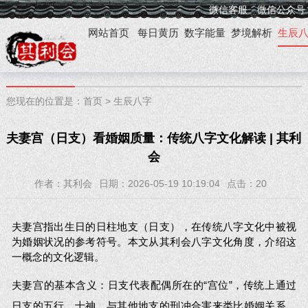
微信客服
微信公众号
网站首页
每日黄历
数字能量
梦境解析
生辰
您现在的位置是：
首页
>
生辰八字
夫妻宫（日支）看婚姻质量：传统八字文化解读 | 其利
会
作者：其利会
日期：2026-05-19 10:19:04
点击：
20
夫妻宫指出生日的日柱地支（日支），在传统八字文化中被视
为婚姻状况的参考符号。本文从其利会八字文化角度，介绍这
一概念的文化逻辑。
夫妻宫的基本含义：日支代表配偶所在的“宫位”，传统上通过
日支的五行、十神、与其他地支的刑冲合害来类比婚姻关系。