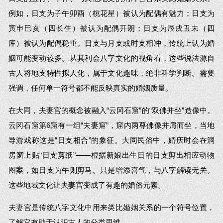
例如，日支为子午卯酉（桃花星）被认为配偶有魅力；日支为
寅申巳亥（四长生）被认为配偶开朗；日支为辰戌丑未（四
库）被认为配偶稳重。日支与月支或时支相冲，传统上认为婚
姻可能变动较多。从其利会八字文化的视角看，这些说法源自
古人将地支特性拟人化，属于文化趣味，绝非科学判断。需要
强调，任何单一符号都不能反映真实的婚姻质量。
在大同，夫妻宫的概念被融入“云冈石窟”的“双佛并坐”造像中。
云冈石窟第6窟有一组“夫妻窟”，窟内两尊佛像并肩而坐，当地
导游戏称这是“日支相合”的象征。大同民俗中，婚庆时会在洞
房窗上贴“日支剪纸”——根据新娘出生日的日支剪出相应动物
图案，如日支为午则剪马。只是增添喜气，与八字解读无关。
这些地域文化让夫妻宫变成了有趣的婚俗元素。
夫妻宫是传统八字文化中用来类比婚姻关系的一个符号位置，
了解它有助于认识古人的分类思维。