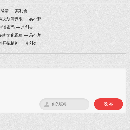
澄清 — 其利会
次划清界限 — 易小梦
谐密码 — 其利会
统文化视角 — 易小梦
开拓精神 — 其利会

发 布