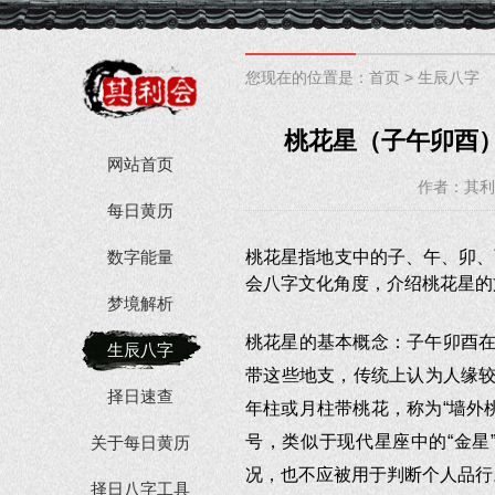
您现在的位置是：
首页
>
生辰八字
桃花星（子午卯酉）
网站首页
作者：其利
每日黄历
数字能量
桃花星指地支中的子、午、卯、
会八字文化角度，介绍桃花星的
梦境解析
桃花星的基本概念：子午卯酉在
生辰八字
带这些地支，传统上认为人缘较
择日速查
年柱或月柱带桃花，称为“墙外
号，类似于现代星座中的“金星
关于每日黄历
况，也不应被用于判断个人品行
择日八字工具