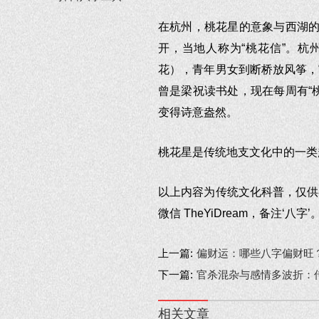
在杭州，桃花星的意象与西湖的
开，当地人称为“桃花信”。杭
花），青年男女到断桥放风筝，
曾是梁祝读书处，现在每周有“
变得诗意盎然。
桃花星是传统地支文化中的一类
以上内容为传统文化科普，仅供
微信 TheYiDream，备注‘八字’
上一篇:
偏财运：哪些八字偏财旺？
下一篇:
官杀混杂与感情多波折：传
相关文章