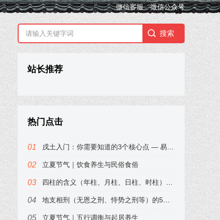
微信客服
微信公众号
站长推荐
热门点击
戌土入门：你需要知道的3个核心点 — 易小梦
立夏节气｜饮食养生与民俗食俗
四柱的含义（年柱、月柱、日柱、时柱）——易小梦带你3分钟入门
地支相刑（无恩之刑、恃势之刑等）的5个经典说法 — 其利会
立夏节气｜五行调衡与起居养生