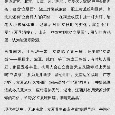
先说北方。北京、天津、河北等地，立夏这天家家户户会擀面
条，做成“立夏面”，浇上炸酱或麻酱，配上黄瓜丝和豆芽。老
北京还有“立夏秤人”的习俗——在祠堂或院中挂一杆大秤，给
老人小孩称体重，记录后对比立秋时的变化，寓意不“疰
夏”（夏季消瘦）。山东一些农村则吃“立夏蛋”，用艾叶煮鸡
蛋，认为能驱寒除湿。
再看南方。江浙沪一带，立夏除了尝三鲜，还要吃“立夏
饭”——用糯米、豌豆、咸肉、笋丁焖成五色饭，有时加入蚕
豆，象征五谷丰登。杭州人会在立夏当天去灵隐寺或上天竺
喝“立夏茶”，多为龙井新茶，清心明目。更南边的福建、广东
地区，立夏流行吃“虾面”（闽南语“虾”与“夏”同音），并煲绿豆
汤或冬瓜薏米水，应对湿热天气。湖南、江西则有用紫苏炒田
螺的习俗，民间说“立夏吃田螺，眼睛亮晶晶”。
现代生活中，无论南北，立夏养生都应注意“晚睡早起、午间小