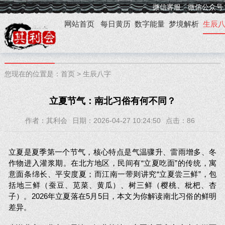
微信客服
微信公众号
网站首页
每日黄历
数字能量
梦境解析
生辰
您现在的位置是：
首页
>
生辰八字
立夏节气：南北习俗有何不同？
作者：其利会
日期：2026-04-27 10:24:50
点击：
86
立夏是夏季第一个节气，核心特点是气温骤升、雷雨增多、冬
作物进入灌浆期。在北方地区，民间有“立夏吃面”的传统，寓
意面条绵长、平安度夏；而江南一带则讲究“立夏尝三鲜”，包
括地三鲜（蚕豆、苋菜、黄瓜）、树三鲜（樱桃、枇杷、杏
子）。2026年立夏落在5月5日，本文为你解读南北习俗的鲜明
差异。