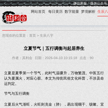
微信客服
微信公众号
网站首页
每日黄历
数字能量
梦境解析
生辰
您现在的位置是：
首页
>
生辰八字
立夏节气｜五行调衡与起居养生
作者：其利会
日期：2026-04-10 10:15:18
点击：
90
立夏是夏季第一个节气，此时气温骤升，万物繁茂。中医五行
认为夏属火，对应心脏。本文为传统民俗文化科普，不涉及命
运判定。
节气与五行调衡
立夏后火气渐旺，火旺则克金（肺），易出现咽干、咳嗽。宜