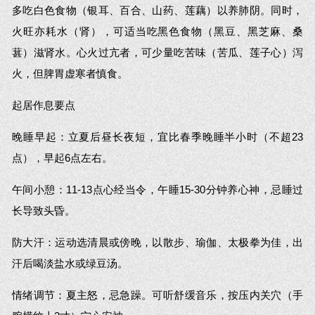
多吃白色食物（银耳、百合、山药、莲藕）以养肺阴。同时，
火旺亦耗水（肾），可适当吃黑色食物（黑豆、黑芝麻、桑
葚）滋肾水。心火过亢者，可少量吃苦味（苦瓜、莲子心）泻
火，但脾胃虚寒者慎食。
起居作息要点
晚睡早起：立夏后昼长夜短，宜比春季晚睡半小时（不超23
点），早起6点左右。
午间小憩：11-13点心经当令，午睡15-30分钟养心神，忌睡过
长导致头昏。
防大汗：运动选清晨或傍晚，以散步、瑜伽、太极拳为佳，出
汗后喝淡盐水或绿豆汤。
情绪调节：夏主怒，忌急躁。可听舒缓音乐，按压内关穴（手