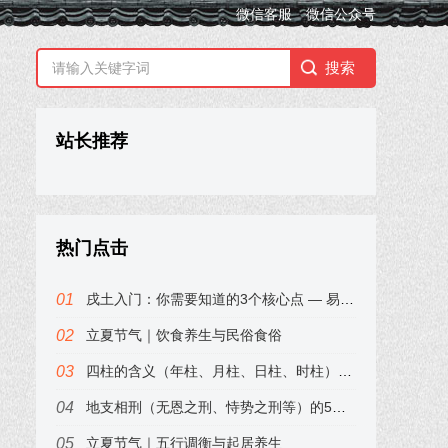
微信客服
微信公众号
站长推荐
热门点击
戌土入门：你需要知道的3个核心点 — 易小梦
立夏节气｜饮食养生与民俗食俗
四柱的含义（年柱、月柱、日柱、时柱）——易小梦带你3分钟入门
地支相刑（无恩之刑、恃势之刑等）的5个经典说法 — 其利会
立夏节气｜五行调衡与起居养生