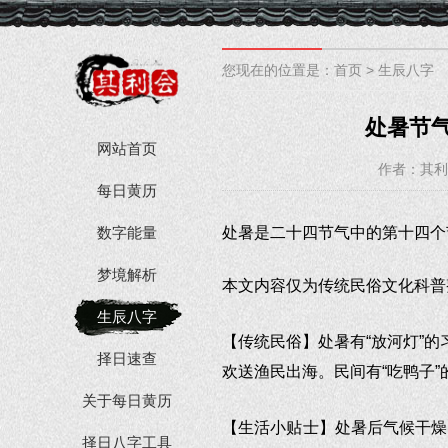
您现在的位置是：
首页
>
生辰八字
处暑节
网站首页
作者：其利
每日黄历
数字能量
处暑是二十四节气中的第十四个
梦境解析
本文内容仅为传统民俗文化科普
生辰八字
【传统民俗】处暑有“放河灯”的
择日速查
欢送渔民出海。民间有“吃鸭子
关于每日黄历
【生活小贴士】处暑后气候干燥
择日八字工具