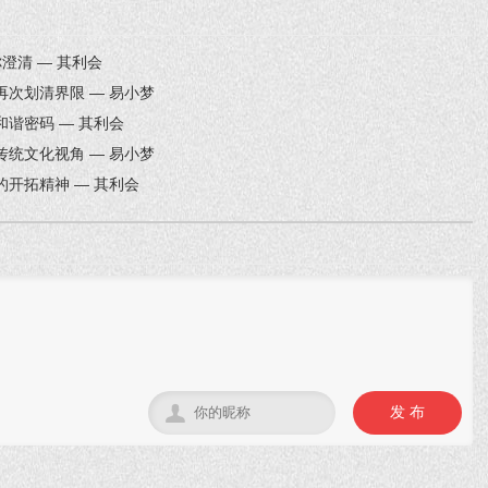
澄清 — 其利会
次划清界限 — 易小梦
谐密码 — 其利会
统文化视角 — 易小梦
开拓精神 — 其利会

发 布